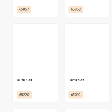
65857
65852
Kutu Set
Kutu Set
65220
65010