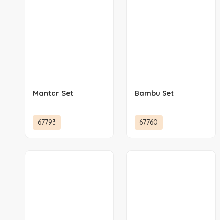
Mantar Set
Bambu Set
67793
67760