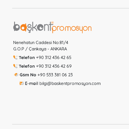
Nenehatun Caddesi No:81/4
G.O.P / Çankaya - ANKARA
Telefon
+90 312 436 42 65
Telefon
+90 312 436 42 69
Gsm No
+90 533 381 06 23
E-mail
bilgi@baskentpromosyon.com
Ptz-Cum
08:30-18:00
Cmt
8:30-14:00