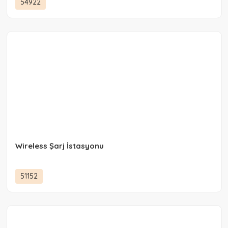
54922
Wireless Şarj İstasyonu
51152