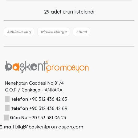
29 adet ürün listelendi
kablosuz şarj
wireles charge
stand
Nenehatun Caddesi No:81/4
G.O.P / Çankaya - ANKARA
Telefon
+90 312 436 42 65
Telefon
+90 312 436 42 69
Gsm No
+90 533 381 06 23
E-mail
bilgi@baskentpromosyon.com
Ptz-Cum
08:30-18:00
Cmt
8:30-14:00