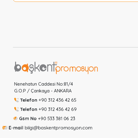
Nenehatun Caddesi No:81/4
G.O.P / Çankaya - ANKARA
Telefon
+90 312 436 42 65
Telefon
+90 312 436 42 69
Gsm No
+90 533 381 06 23
E-mail
bilgi@baskentpromosyon.com
Ptz-Cum
08:30-18:00
Cmt
8:30-14:00