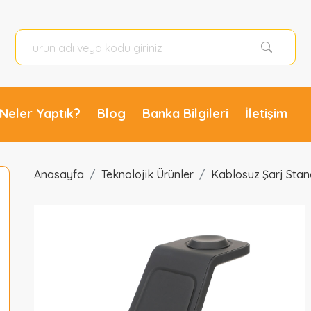
Promosyon Wireless Stand Set Promosyon Ürünleri Ankara Promosyon Wireless Stand Set 44171 logo baskılı Wireless Stand Set özellikleri fiyatları modelleri için arayınız. Promosyon Ürünleri Ankara baskılı çeşitleri fiyatı modelleri resimleri fiyatları ve özellikleri ile burada
Neler Yaptık?
Blog
Banka Bilgileri
İletişim
Anasayfa
Teknolojik Ürünler
Kablosuz Şarj Stan