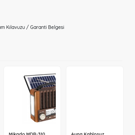
ım Kılavuzu / Garanti Belgesi
Mikado MDR-310
Ayna Kablosuz