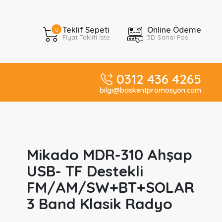
Teklif Sepeti
Online Ödeme
0
Fiyat Teklifi İste
3D Sanal Pos
0312 436 4265
bilgi@baskentpromosyon.com
Mikado MDR-310 Ahşap
USB- TF Destekli
FM/AM/SW+BT+SOLAR
3 Band Klasik Radyo