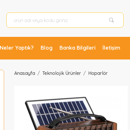
Promosyon Mikado MDR-310 Ahşap USB- TF Destekli FM/AM/SW+BT+SOLAR 3 Band Klasik Radyo Promosyon Ürünleri Ankara Promosyon Mikado MDR-310 Ahşap USB- TF Destekli FM/AM/SW+BT+SOLAR 3 Band Klasik Radyo MDR-310 logo baskılı Mikado MDR-310 Ahşap USB- TF Destekli FM/AM/SW+BT+SOLAR 3 Band Klasik Radyo özellikleri fiyatları modelleri için arayınız. Promosyon Ürünleri Ankara baskılı çeşitleri fiyatı modelleri resimleri fiyatları ve özellikleri ile burada
Neler Yaptık?
Blog
Banka Bilgileri
İletişim
Anasayfa
Teknolojik Ürünler
Hoparlör