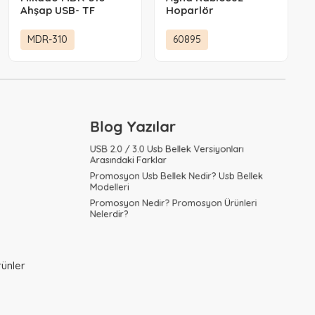
Ahşap USB- TF
Hoparlör
Destekli
FM/AM/SW+BT+SOLAR
MDR-310
60895
3 Band Klasik Radyo
Blog Yazılar
USB 2.0 / 3.0 Usb Bellek Versiyonları
Arasındaki Farklar
Promosyon Usb Bellek Nedir? Usb Bellek
Modelleri
Promosyon Nedir? Promosyon Ürünleri
Nelerdir?
ünler