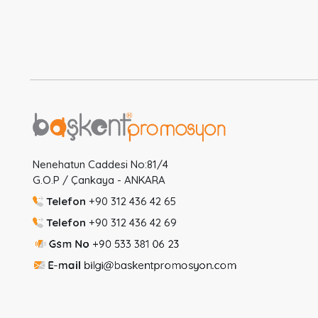
Nenehatun Caddesi No:81/4
G.O.P / Çankaya - ANKARA
Telefon
+90 312 436 42 65
Telefon
+90 312 436 42 69
Gsm No
+90 533 381 06 23
E-mail
bilgi@baskentpromosyon.com
Ptz-Cum
08:30-18:00
Cmt
8:30-14:00