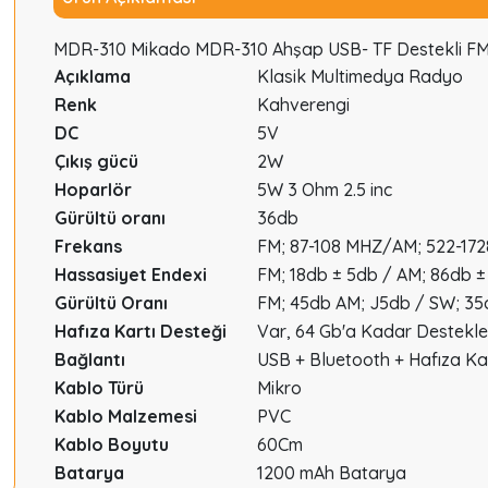
MDR-310 Mikado MDR-310 Ahşap USB- TF Destekli 
Açıklama
Klasik Multimedya Radyo
Renk
Kahverengi
DC
5V
Çıkış gücü
2W
Hoparlör
5W 3 Ohm 2.5 inc
Gürültü oranı
36db
Frekans
FM; 87-108 MHZ/AM; 522-172
Hassasiyet Endexi
FM; 18db ± 5db / AM; 86db ±
Gürültü Oranı
FM; 45db AM; J5db / SW; 35
Hafıza Kartı Desteği
Var, 64 Gb'a Kadar Destekle
Bağlantı
USB + Bluetooth + Hafıza Kar
Kablo Türü
Mikro
Kablo Malzemesi
PVC
Kablo Boyutu
60Cm
Batarya
1200 mAh Batarya