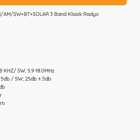
FM/AM/SW+BT+SOLAR 3 Band Klasik Radyo
8 KHZ/ SW; 5.9-18.0MHz
 5db / SW; 25db ± 5db
db
r
tı