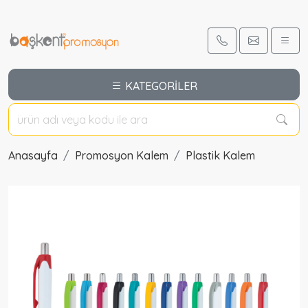
Promosyon Plastik Tükenmez Kalem Promosyon Ürünleri Ankara Promosyon Plastik Tükenmez Kalem 52961 logo baskılı Plastik Tükenmez Kalem özellikleri fiyatları modelleri için arayınız. Promosyon Ürünleri Ankara baskılı çeşitleri fiyatı modelleri resimleri fiyatları ve özellikleri ile burada
KATEGORİLER
Anasayfa
Promosyon Kalem
Plastik Kalem