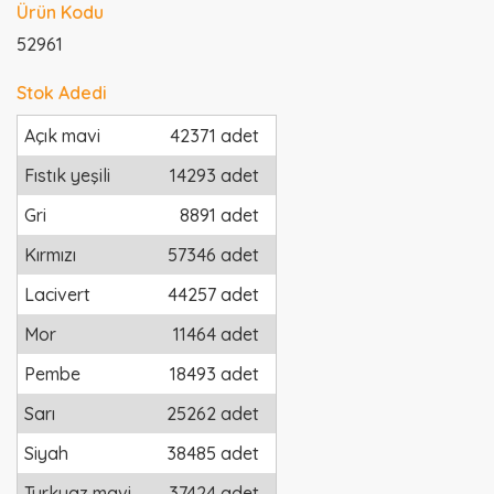
Ürün Kodu
52961
Stok Adedi
Açık mavi
42371 adet
Fıstık yeşili
14293 adet
Gri
8891 adet
Kırmızı
57346 adet
Lacivert
44257 adet
Mor
11464 adet
Pembe
18493 adet
Sarı
25262 adet
Siyah
38485 adet
Turkuaz mavi
37424 adet