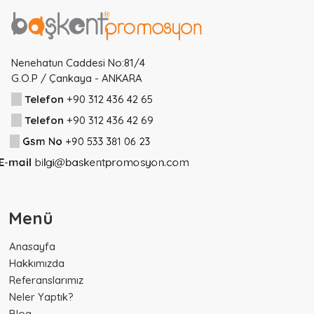
Nenehatun Caddesi No:81/4
G.O.P / Çankaya - ANKARA
Telefon
+90 312 436 42 65
Telefon
+90 312 436 42 69
Gsm No
+90 533 381 06 23
E-mail
bilgi@baskentpromosyon.com
z-Cum
08:30-18:00
Cmt
8:30-14:00
Menü
Anasayfa
Hakkımızda
Referanslarımız
Neler Yaptık?
Blog