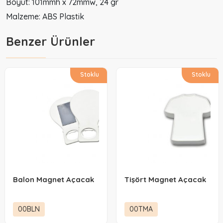
Boyut: 101mmh x 72mmw, 24 gr
Malzeme: ABS Plastik
Benzer Ürünler
Stoklu
Stoklu
Balon Magnet Açacak
Tişört Magnet Açacak
00BLN
00TMA