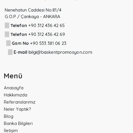
Nenehatun Caddesi No:81/4
G.O.P / Çankaya - ANKARA
Telefon
+90 312 436 42 65
Telefon
+90 312 436 42 69
Gsm No
+90 533 381 06 23
E-mail
bilgi@baskentpromosyon.com
Ptz-Cum
08:30-18:00
Cmt
8:30-14:00
Menü
Anasayfa
Hakkımızda
Referanslarımız
Neler Yaptık?
Blog
Banka Bilgileri
İletişim